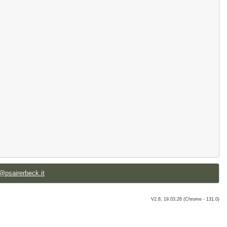
@psairerbeck.it
V2.8, 19.03.26 (Chrome - 131.0)